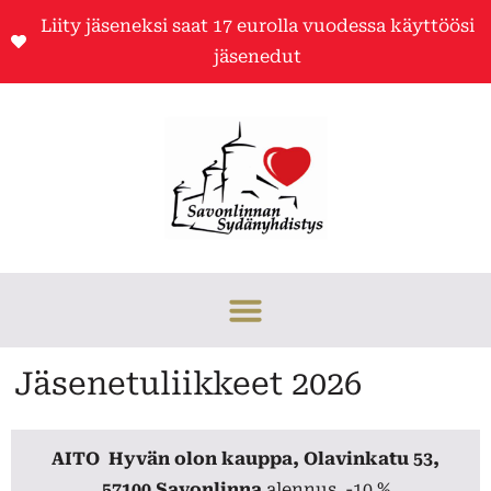
Liity jäseneksi saat 17 eurolla vuodessa käyttöösi
jäsenedut
Jäsenetuliikkeet 2026
AITO
Hyvän olon kauppa, Olavinkatu 53,
57100 Savonlinna
alennus
-10 %