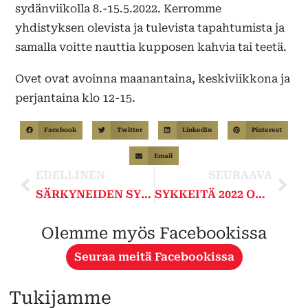
sydänviikolla 8.-15.5.2022. Kerromme
yhdistyksen olevista ja tulevista tapahtumista ja
samalla voitte nauttia kupposen kahvia tai teetä.
Ovet ovat avoinna maanantaina, keskiviikkona ja
perjantaina klo 12-15.
Facebook
Twitter
LinkedIn
Pinterest
Email
EDELLINEN
SEURAAVA
SÄRKYNEIDEN SYDÄMIEN RYHMÄ, UUSI TOIMINTAMUOTO ALKAA!
SYKKEITÄ 2022 ON ILMESTYNYT!
Olemme myös Facebookissa
Seuraa meitä Facebookissa
Tukijamme