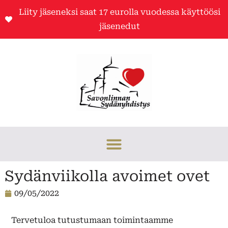
Liity jäseneksi saat 17 eurolla vuodessa käyttöösi
jäsenedut
Sydänviikolla avoimet ovet
09/05/2022
Tervetuloa tutustumaan toimintaamme